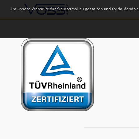
Um unsere Webseite für Sie optimal zu gestalten und fortlaufend 