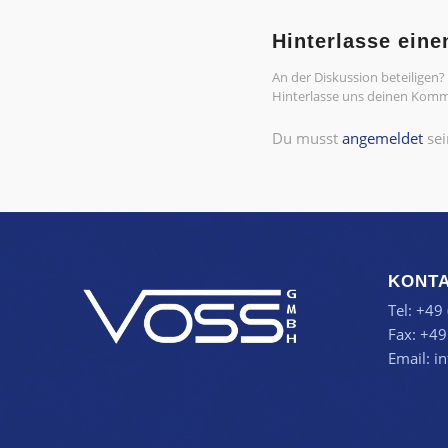
Hinterlasse ein
An der Diskussion beteiligen?
Hinterlasse uns deinen Komm
Du musst
angemeldet
sei
KONT
Tel: +49
Fax: +49
Email:
i