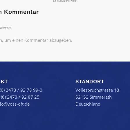
KOMMENTARE
en Kommentar
entar!
n, um einen Kommentar abzugeben.
AKT
STANDORT
 (0) 2473 / 92 78 99-0
Völlesbruchstrasse 13
 (0) 2473 / 92 87 25
52152 Simmerath
nfo@voss-oft.de
Deutschland