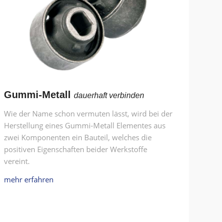
Gummi-Metall
dauerhaft verbinden
Wie der Name schon vermuten lässt, wird bei der
Herstellung eines Gummi-Metall Elementes aus
zwei Komponenten ein Bauteil, welches die
positiven Eigenschaften beider Werkstoffe
vereint.
mehr erfahren