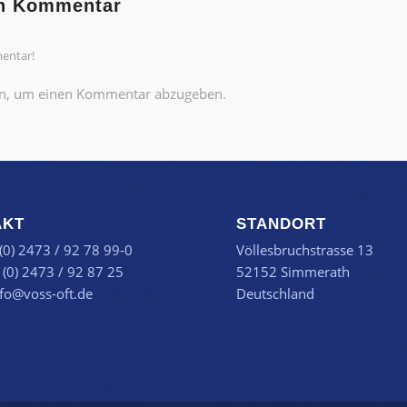
en Kommentar
entar!
n, um einen Kommentar abzugeben.
AKT
STANDORT
 (0) 2473 / 92 78 99-0
Völlesbruchstrasse 13
 (0) 2473 / 92 87 25
52152 Simmerath
nfo@voss-oft.de
Deutschland