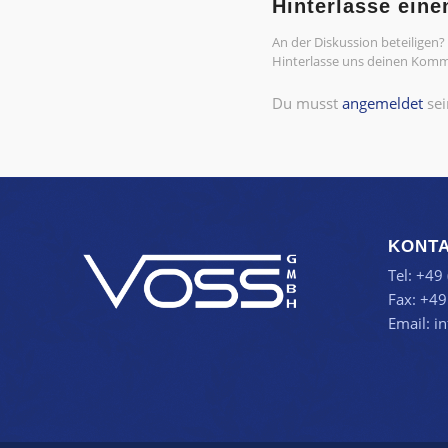
Hinterlasse ein
An der Diskussion beteiligen?
Hinterlasse uns deinen Komm
Du musst
angemeldet
sei
KONT
Tel: +49
Fax: +49
Email:
i